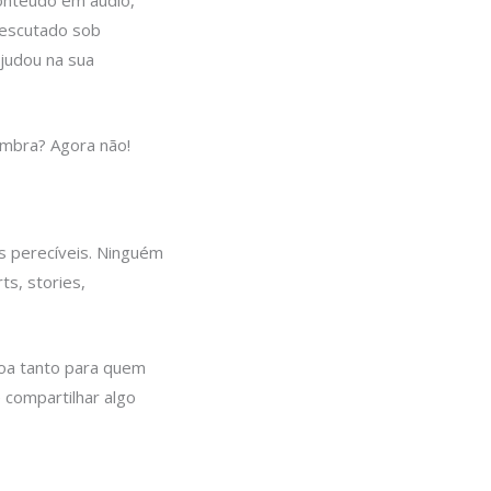
onteúdo em áudio,
 escutado sob
judou na sua
embra? Agora não!
s perecíveis. Ninguém
s, stories,
boa tanto para quem
compartilhar algo