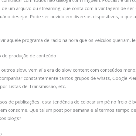
 comunicar com todos não dialoga com ninguém. Podcast é um c
és de um arquivo ou streaming, que conta com a vantagem de ser
ário desejar. Pode ser ouvido em diversos dispositivos, o que a
vir aquele programa de rádio na hora que os veículos queriam, l
o de produção de conteúdo
 outros slow, vem aí a era do slow content com conteúdos meno
companhar constantemente tantos grupos de whats, Google Alert
or Listas de Transmissão, etc.
os de publicações, esta tendência de colocar um pé no freio é 
uem consome. Que tal um post por semana e aí termos tempo de 
sos blogs?
o