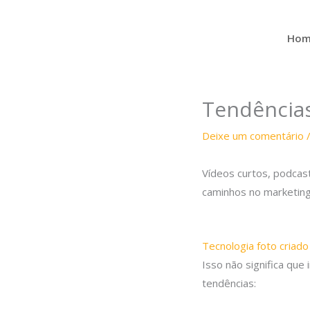
Ir
para
Hom
o
conteúdo
Tendências
Deixe um comentário
Vídeos curtos, podcas
caminhos no marketing
Tecnologia foto criado
Isso não significa qu
tendências: