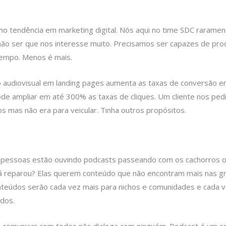
mo tendência em marketing digital. Nós aqui no time SDC rarame
não ser que nos interesse muito. Precisamos ser capazes de pro
empo. Menos é mais.
o audiovisual em landing pages aumenta as taxas de conversão 
ode ampliar em até 300% as taxas de cliques. Um cliente nos pe
s mas não era para veicular. Tinha outros propósitos.
s pessoas estão ouvindo podcasts passeando com os cachorros 
Já reparou? Elas querem conteúdo que não encontram mais nas g
nteúdos serão cada vez mais para nichos e comunidades e cada v
dos.