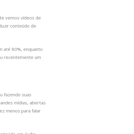
nte vemos vídeos de
duzir conteúdo de
em até 80%, enquanto
diu recentemente um
ou fazendo suas
randes mídias, abertas
ez menos para falar