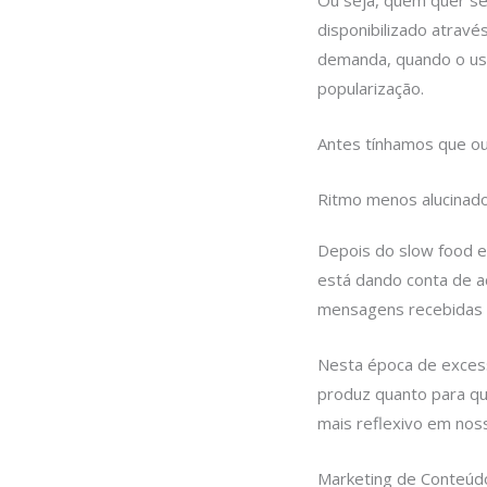
Ou seja, quem quer se
disponibilizado atrav
demanda, quando o usu
popularização.
Antes tínhamos que ou
Ritmo menos alucinad
Depois do slow food e
está dando conta de a
mensagens recebidas p
Nesta época de excess
produz quanto para q
mais reflexivo em nos
Marketing de Conteúd