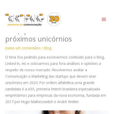
Ir
Aprendizados com a
para
Comunicação e Marketing da
o
conteúdo
A55, que deverá ser um dos
próximos unicórnios
Deixe um comentário
/
Blog
O time fica pedindo para escrevermos conteúdo para o blog,
Linked In, etc e colocarmos para fora análises e opiniões a
respeito de nosso mercado. Resolvemos avaliar a
Comunicação e Marketing das startups que devem virar
unicórnios em 2023. Por ordem alfabética uma grande
candidata é a A55, primeira fintech brasileira especializada
empréstimos para empresas da nova economia, fundada em
2017 por Hugo Mathecowitsh e André Wetter.