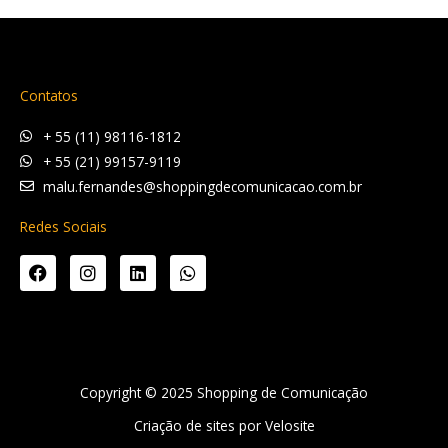
Contatos
+ 55 (11) 98116-1812
+ 55 (21) 99157-9119
malu.fernandes@shoppingdecomunicacao.com.br
Redes Sociais
F
I
L
W
a
n
i
h
c
s
n
a
e
t
k
t
b
a
e
s
o
g
d
a
o
r
i
p
k
a
n
p
Copyright © 2025 Shopping de Comunicação
m
Criação de sites por Velosite