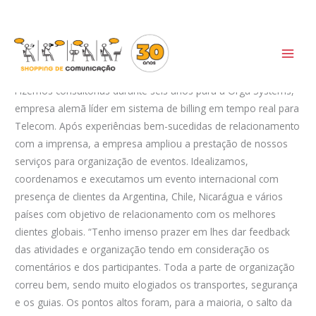
Ir
Case Orga Systems
para
o
Deixe um comentário
/
Cases
conteúdo
Fizemos consultorias durante seis anos para a Orga Systems,
empresa alemã líder em sistema de billing em tempo real para
Telecom. Após experiências bem-sucedidas de relacionamento
com a imprensa, a empresa ampliou a prestação de nossos
serviços para organização de eventos. Idealizamos,
coordenamos e executamos um evento internacional com
presença de clientes da Argentina, Chile, Nicarágua e vários
países com objetivo de relacionamento com os melhores
clientes globais. “Tenho imenso prazer em lhes dar feedback
das atividades e organização tendo em consideração os
comentários e dos participantes. Toda a parte de organização
correu bem, sendo muito elogiados os transportes, segurança
e os guias. Os pontos altos foram, para a maioria, o salto da