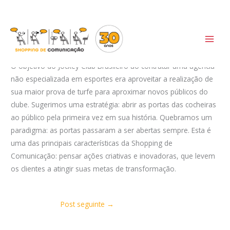
Ir
Case Grande Prêmio Brasil
para
o
Deixe um comentário
/
Cases
conteúdo
O objetivo do Jockey Club Brasileiro ao contratar uma agência
não especializada em esportes era aproveitar a realização de
sua maior prova de turfe para aproximar novos públicos do
clube. Sugerimos uma estratégia: abrir as portas das cocheiras
ao público pela primeira vez em sua história. Quebramos um
paradigma: as portas passaram a ser abertas sempre. Esta é
uma das principais características da Shopping de
Comunicação: pensar ações criativas e inovadoras, que levem
os clientes a atingir suas metas de transformação.
Post seguinte
→