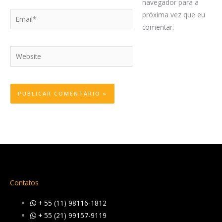
navegador para a
Email*
próxima vez que eu
comentar.
Website
Contatos
+ 55 (11) 98116-1812
+ 55 (21) 99157-9119